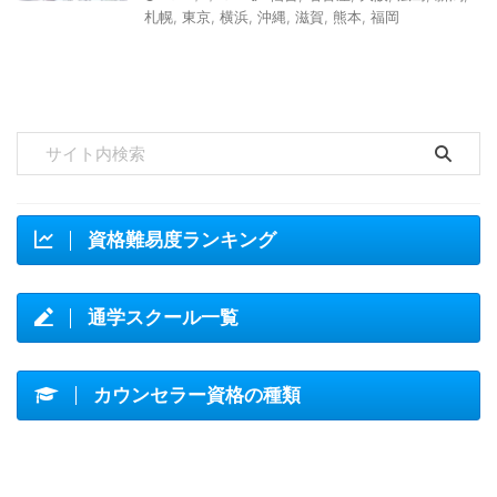
札幌
,
東京
,
横浜
,
沖縄
,
滋賀
,
熊本
,
福岡
資格難易度ランキング
通学スクール一覧
カウンセラー資格の種類