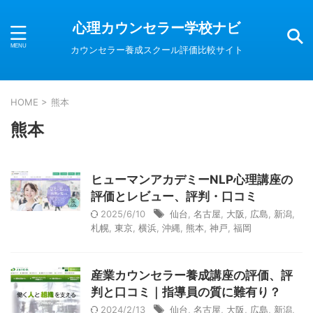
心理カウンセラー学校ナビ
カウンセラー養成スクール評価比較サイト
HOME
>
熊本
熊本
ヒューマンアカデミーNLP心理講座の
評価とレビュー、評判・口コミ
2025/6/10
仙台
,
名古屋
,
大阪
,
広島
,
新潟
,
札幌
,
東京
,
横浜
,
沖縄
,
熊本
,
神戸
,
福岡
産業カウンセラー養成講座の評価、評
判と口コミ｜指導員の質に難有り？
2024/2/13
仙台
,
名古屋
,
大阪
,
広島
,
新潟
,