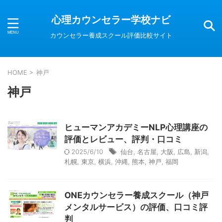
心理カウンセラー学校ナビ
カウンセラー養成スクール評価比較サイト
HOME
>
神戸
神戸
ヒューマンアカデミーNLP心理講座の
評価とレビュー、評判・口コミ
2025/6/10
仙台
,
名古屋
,
大阪
,
広島
,
新潟
,
札幌
,
東京
,
横浜
,
沖縄
,
熊本
,
神戸
,
福岡
ONEカウンセラー養成スクール（神戸
メンタルサービス）の評価、口コミ評
判